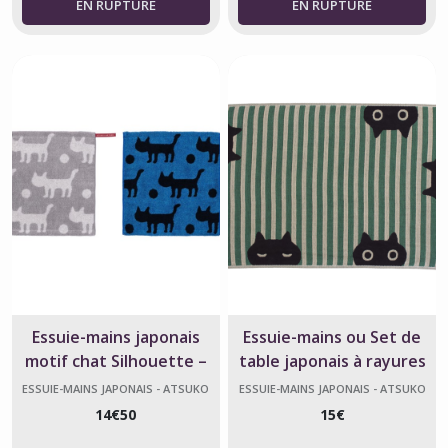
Essuie-mains japonais
Essuie-mains ou Set de
motif chat Silhouette –
table japonais à rayures
Atsuko Matano – 35x34
vertes et blanches en
ESSUIE-MAINS JAPONAIS - ATSUKO
ESSUIE-MAINS JAPONAIS - ATSUKO
MATANO
MATANO
cm
gaze de coton aux motifs
14
€
50
15
€
de chat MMST - 34 x 50 cm