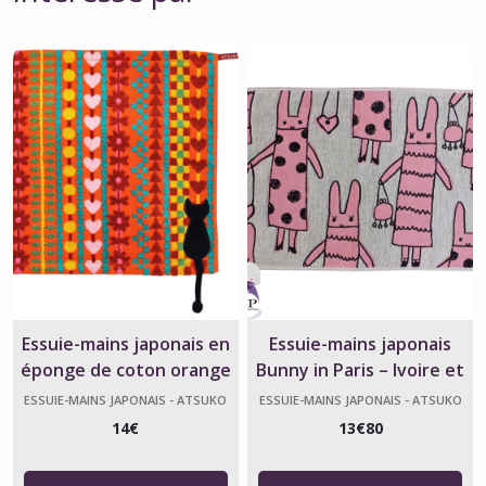
Essuie-mains japonais en
Essuie-mains japonais
éponge de coton orange
Bunny in Paris – Ivoire et
chat heart book – Atsuko
Rose – Atsuko Matano
ESSUIE-MAINS JAPONAIS - ATSUKO
ESSUIE-MAINS JAPONAIS - ATSUKO
MATANO
MATANO
Matano
14
€
13
€
80