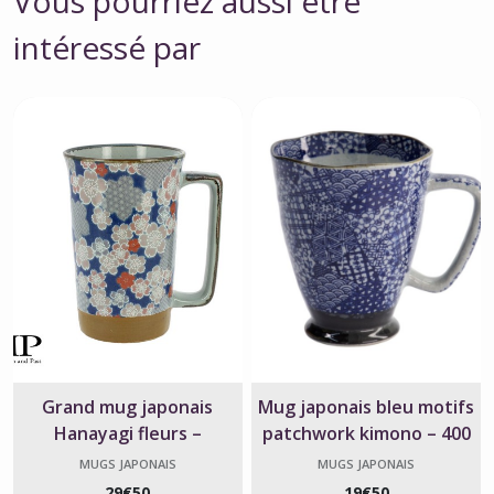
Vous pourriez aussi être
intéressé par
Grand mug japonais
Mug japonais bleu motifs
Hanayagi fleurs –
patchwork kimono – 400
céramique – 360 ml
ml
MUGS JAPONAIS
MUGS JAPONAIS
29
€
50
19
€
50