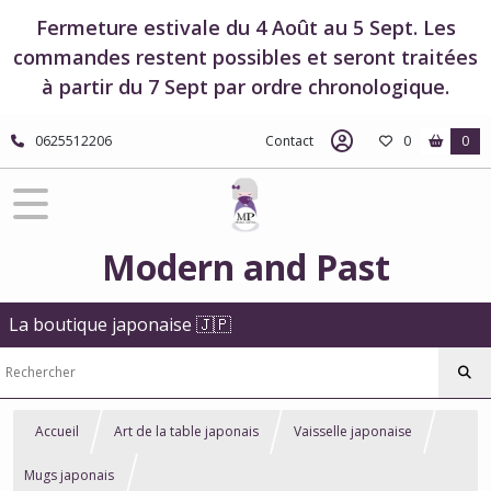
Fermeture estivale du 4 Août au 5 Sept. Les
commandes restent possibles et seront traitées
à partir du 7 Sept par ordre chronologique.
0625512206
Contact
0
0
Modern and Past
La boutique japonaise 🇯🇵
Accueil
Art de la table japonais
Vaisselle japonaise
Mugs japonais