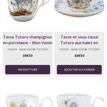
Tasse Totoro champignon
Tasse et sous-tasse
en porcelaine – Mon Voisin
Totoro aux baies en
Totoro
porcelaine japonaise
TASSES - MON VOISIN TOTORO
TASSES - MON VOISIN TOTORO
38
€
50
84
€
50
AJOUTER AU PANIER