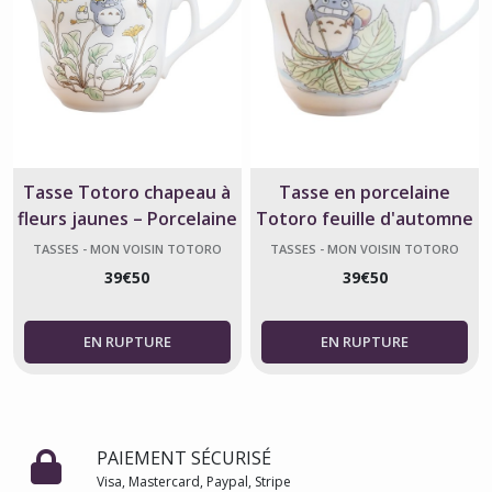
Tasse Totoro chapeau à
Tasse en porcelaine
fleurs jaunes – Porcelaine
Totoro feuille d'automne
Studio Ghibli
- mon voisin Totoro -
TASSES - MON VOISIN TOTORO
TASSES - MON VOISIN TOTORO
Studio Ghibli officiel
39
€
50
39
€
50
PAIEMENT SÉCURISÉ
Visa, Mastercard, Paypal, Stripe