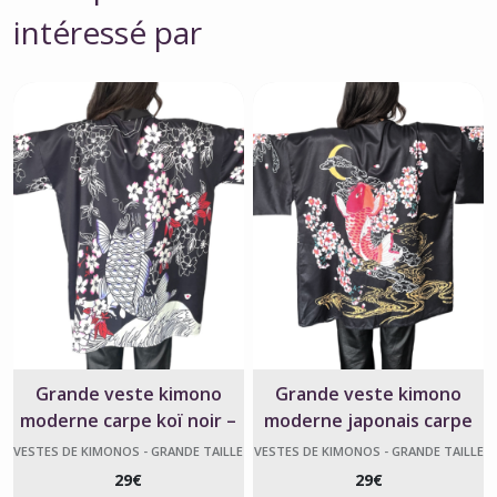
intéressé par
Grande veste kimono
Grande veste kimono
moderne carpe koï noir –
moderne japonais carpe
Unisexe
koï noir et rouge
VESTES DE KIMONOS - GRANDE TAILLE
VESTES DE KIMONOS - GRANDE TAILLE
29
€
29
€