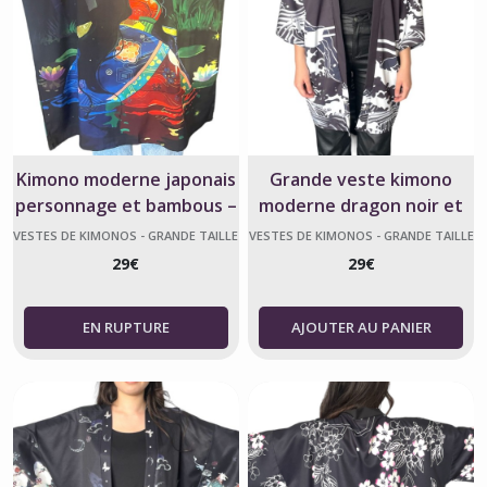
Kimono moderne japonais
Grande veste kimono
personnage et bambous –
moderne dragon noir et
homme femme
blanc – unisexe
VESTES DE KIMONOS - GRANDE TAILLE
VESTES DE KIMONOS - GRANDE TAILLE
29
€
29
€
AJOUTER AU PANIER