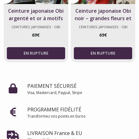
Ceinture japonaise Obi
Ceinture japonaise Obi
argenté et or à motifs
noir – grandes fleurs et
floraux
bambous
CEINTURES JAPONAISES - OBI
CEINTURES JAPONAISES - OBI
69
€
69
€
PAIEMENT SÉCURISÉ
Visa, Mastercard, Paypal, Stripe
PROGRAMME FIDÉLITÉ
Transformez vos points en Euros
LIVRAISON France & EU