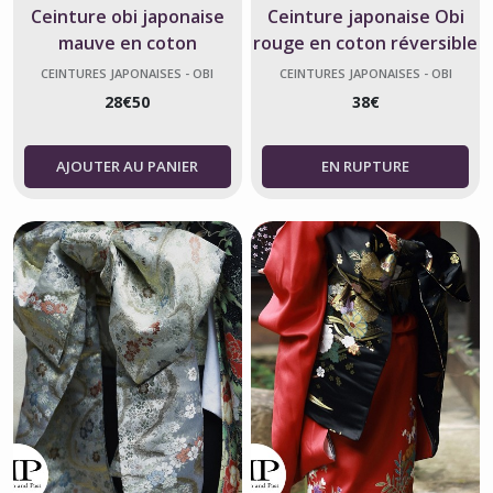
Ceinture obi japonaise
Ceinture japonaise Obi
mauve en coton
rouge en coton réversible
– Motifs fleurs et vagues
CEINTURES JAPONAISES - OBI
CEINTURES JAPONAISES - OBI
Nami
28
€
50
38
€
AJOUTER AU PANIER