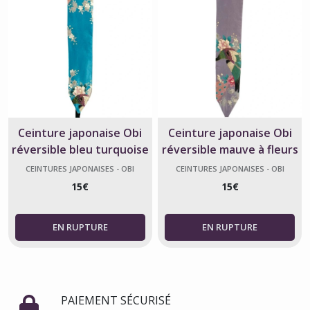
Ceinture japonaise Obi
Ceinture japonaise Obi
réversible bleu turquoise
réversible mauve à fleurs
à fleurs et paon
et paon
CEINTURES JAPONAISES - OBI
CEINTURES JAPONAISES - OBI
15
€
15
€
PAIEMENT SÉCURISÉ