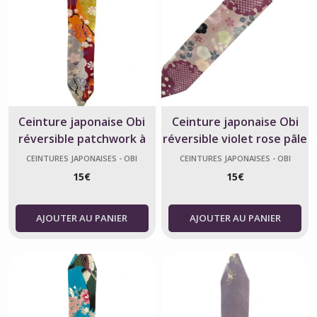
Ceinture japonaise Obi
Ceinture japonaise Obi
réversible patchwork à
réversible violet rose pâle
fleurs
à fleurs
CEINTURES JAPONAISES - OBI
CEINTURES JAPONAISES - OBI
15
€
15
€
AJOUTER AU PANIER
AJOUTER AU PANIER