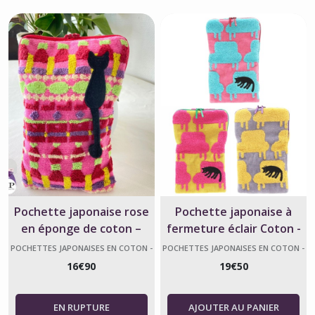
Pochette japonaise rose
Pochette japonaise à
en éponge de coton –
fermeture éclair Coton -
motif drink Atsuko
Mémé Sieste- Atsuko
POCHETTES JAPONAISES EN COTON -
POCHETTES JAPONAISES EN COTON -
ATSUKO MATANO
ATSUKO MATANO
Matano
Matano
16
€
90
19
€
50
AJOUTER AU PANIER