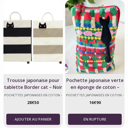
Trousse japonaise pour
Pochette japonaise verte
tablette Border cat – Noir
en éponge de coton –
ou Beige – Atsuko Matano
motif drink Atsuko
POCHETTES JAPONAISES EN COTON -
POCHETTES JAPONAISES EN COTON -
ATSUKO MATANO
ATSUKO MATANO
Matano
28
€
50
16
€
90
AJOUTER AU PANIER