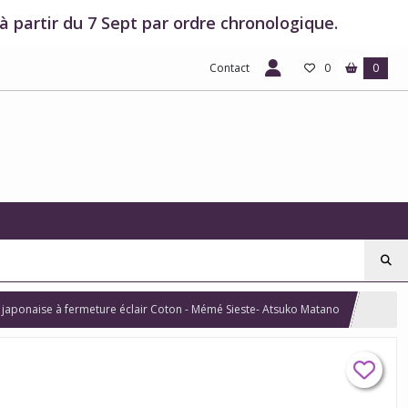
 partir du 7 Sept par ordre chronologique.
Contact
0
0
 japonaise à fermeture éclair Coton - Mémé Sieste- Atsuko Matano