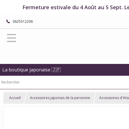
Fermeture estivale du 4 Août au 5 Sept. L
0625512206
La boutique japonaise 🇯🇵
Accueil
Accessoires japonais de la personne
Accessoires d'At