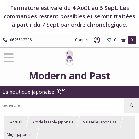
Fermeture estivale du 4 Août au 5 Sept. Les
commandes restent possibles et seront traitées
à partir du 7 Sept par ordre chronologique.
0625512206
Contact
0
0
Modern and Past
La boutique japonaise 🇯🇵
Accueil
Art de la table japonais
Vaisselle japonaise
Mugs japonais