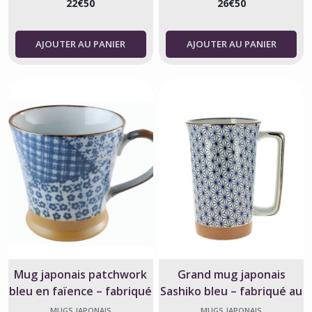
22
€
50
26
€
50
AJOUTER AU PANIER
AJOUTER AU PANIER
Mug japonais patchwork
Grand mug japonais
bleu en faïence – fabriqué
Sashiko bleu – fabriqué au
au Japon
Japon
MUGS JAPONAIS
MUGS JAPONAIS