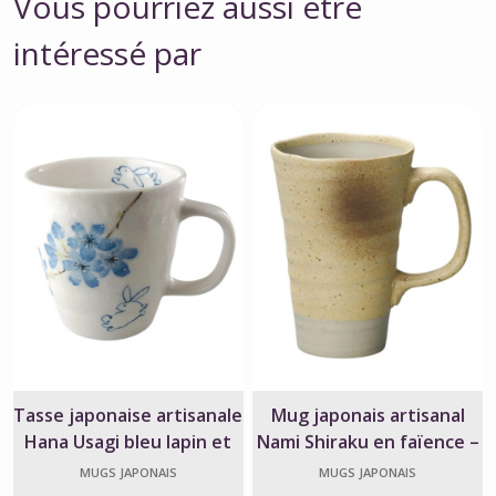
Vous pourriez aussi être
intéressé par
Tasse japonaise artisanale
Mug japonais artisanal
Hana Usagi bleu lapin et
Nami Shiraku en faïence –
fleurs
fait main au Japon
MUGS JAPONAIS
MUGS JAPONAIS