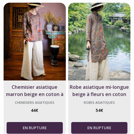
Chemisier asiatique
Robe asiatique mi-longue
marron beige en coton à
beige à fleurs en coton
motifs floraux
CHEMISIERS ASIATIQUES
ROBES ASIATIQUES
44
€
54
€