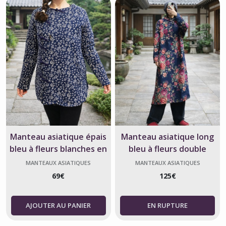
Manteau asiatique épais
Manteau asiatique long
bleu à fleurs blanches en
bleu à fleurs double
coton et lin
couche 100% coton
MANTEAUX ASIATIQUES
MANTEAUX ASIATIQUES
69
€
125
€
AJOUTER AU PANIER