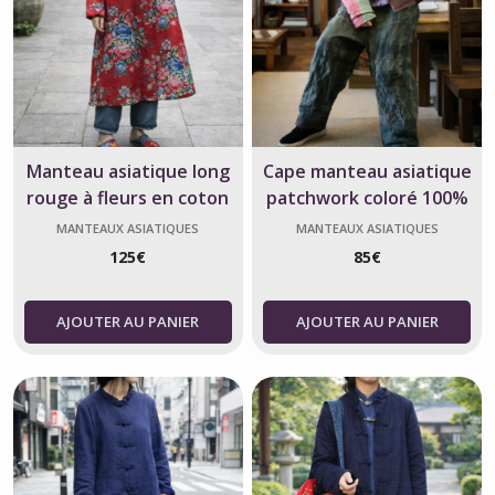
Manteau asiatique long
Cape manteau asiatique
rouge à fleurs en coton
patchwork coloré 100%
double couche
coton
MANTEAUX ASIATIQUES
MANTEAUX ASIATIQUES
125
€
85
€
AJOUTER AU PANIER
AJOUTER AU PANIER