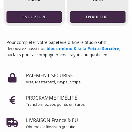
(9)
Crayons
-
Kiki
la
petite
Pour compléter votre papeterie officielle Studio Ghibli,
sorcière
découvrez aussi nos
blocs mémo Kiki la Petite Sorcière
,
(2)
parfaits pour accompagner vos crayons au quotidien.
Jeux
de
PAIEMENT SÉCURISÉ
cartes
Visa, Mastercard, Paypal, Stripe
à
jouer
-
PROGRAMME FIDÉLITÉ
Kiki
Transformez vos points en Euros
la
petite
sorcière
LIVRAISON France & EU
(1)
Obtenez la livraison gratuite