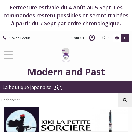
Fermer
Fermeture estivale du 4 Août au 5 Sept. Les
commandes restent possibles et seront traitées
à partir du 7 Sept par ordre chronologique.
FILTRES
Tous
0625512206
Contact
0
0
les
produits
Boutique
Studio
Ghibli
Modern and Past
Boutique
Kiki
la
La boutique japonaise 🇯🇵
petite
sorcière
Papeterie
-
Kiki
la
petite
sorcière