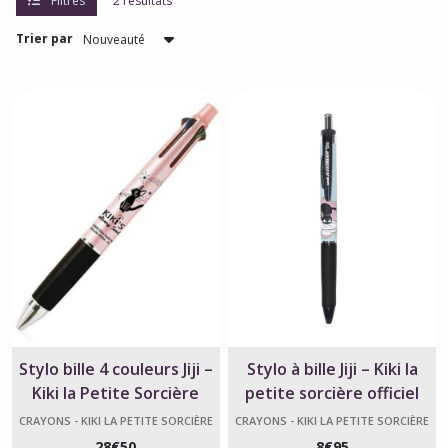
Filtres
2 résultats
la
petite
Trier par
sorcière
(1)
Carnets
de
notes
-
Kiki
la
petite
sorcière
(3)
Chemises
A4
-
Stylo bille 4 couleurs Jiji –
Stylo à bille Jiji – Kiki la
Kiki
Kiki la Petite Sorcière
petite sorcière officiel
la
petite
CRAYONS - KIKI LA PETITE SORCIÈRE
CRAYONS - KIKI LA PETITE SORCIÈRE
sorcière
28
€
50
8
€
95