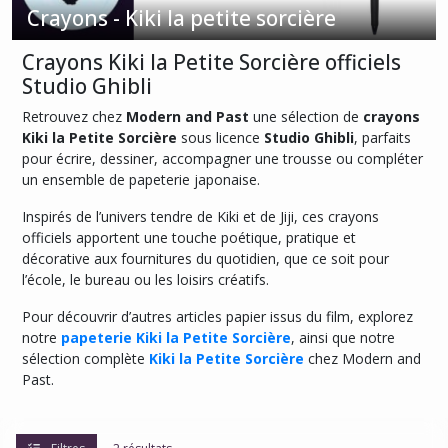
Crayons - Kiki la petite sorcière
Agendas
Crayons Kiki la Petite Sorcière officiels
-
Studio Ghibli
Kiki
la
Retrouvez chez
Modern and Past
une sélection de
crayons
petite
Kiki la Petite Sorcière
sous licence
Studio Ghibli
, parfaits
sorcière
(1)
pour écrire, dessiner, accompagner une trousse ou compléter
un ensemble de papeterie japonaise.
Inspirés de l’univers tendre de Kiki et de Jiji, ces crayons
Blocs
mémo
officiels apportent une touche poétique, pratique et
-
décorative aux fournitures du quotidien, que ce soit pour
Kiki
l’école, le bureau ou les loisirs créatifs.
la
petite
Pour découvrir d’autres articles papier issus du film, explorez
sorcière
notre
papeterie Kiki la Petite Sorcière
, ainsi que notre
(2)
sélection complète
Kiki la Petite Sorcière
chez Modern and
Past.
Cahiers
-
Kiki