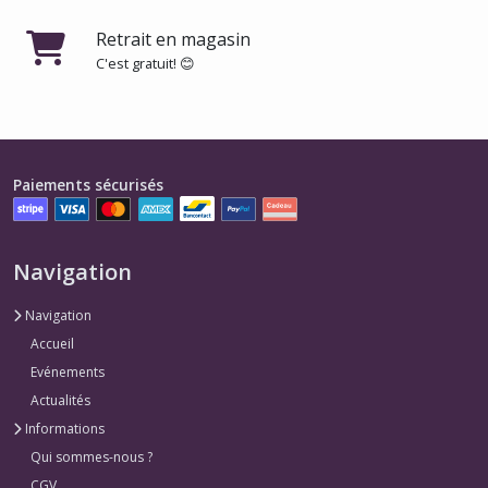
Papier
Retrait en magasin
à
C'est gratuit! 😊
lettre
-
Kiki
la
petite
sorcière
(2)
Paiements sécurisés
Scotchs
Navigation
de
masquage
-
Navigation
Kiki
Accueil
la
petite
Evénements
sorcière
Actualités
(4)
Informations
Qui sommes-nous ?
Stickers
CGV