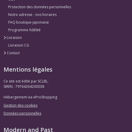
-
Kiki
Protection des données personnelles
la
Notre adresse - nos horaires
petite
sorcière
FAQ boutique japonaise
(1)
Programme fidélité
Livraison
Tampons
Livraison CG
-
Contact
Kiki
la
petite
Mentions légales
sorcière
(2)
Ce site est édité par SCLBL.
SIREN : 79764264200038
Hébergement via eProShopping
Afficher
les
Gestion des cookies
résultats
Données personnelles
Modern and Past