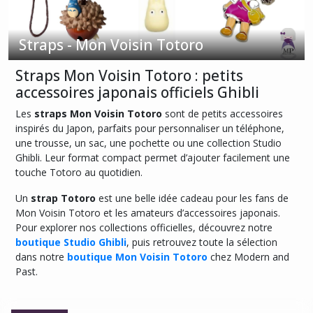
Badges
-
Mon
Straps - Mon Voisin Totoro
Voisin
Totoro
Straps Mon Voisin Totoro : petits
(3)
accessoires japonais officiels Ghibli
Les
straps Mon Voisin Totoro
sont de petits accessoires
Bagues
-
inspirés du Japon, parfaits pour personnaliser un téléphone,
Mon
une trousse, un sac, une pochette ou une collection Studio
Voisin
Ghibli. Leur format compact permet d’ajouter facilement une
Totoro
touche Totoro au quotidien.
(1)
Un
strap Totoro
est une belle idée cadeau pour les fans de
Mon Voisin Totoro et les amateurs d’accessoires japonais.
Boîtes
Pour explorer nos collections officielles, découvrez notre
à
boutique Studio Ghibli
, puis retrouvez toute la sélection
bijoux
dans notre
boutique Mon Voisin Totoro
chez Modern and
-
Mon
Past.
Voisin
Totoro
(3)