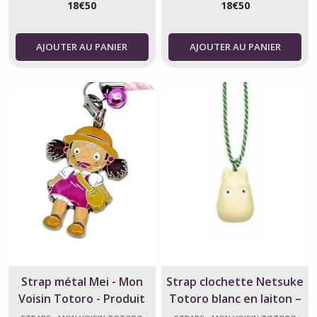
18
€
50
18
€
50
Porte-
AJOUTER AU PANIER
AJOUTER AU PANIER
clés
-
Mon
Voisin
Totoro
(15)
Straps
-
Mon
Voisin
Totoro
(9)
Afficher
Strap métal Mei - Mon
Strap clochette Netsuke
les
Voisin Totoro - Produit
Totoro blanc en laiton –
résultats
Officiel Studio Ghibli
Mon Voisin Totoro