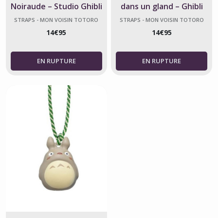
Noiraude – Studio Ghibli
dans un gland – Ghibli
officiel
officiel
STRAPS - MON VOISIN TOTORO
STRAPS - MON VOISIN TOTORO
14
€
95
14
€
95