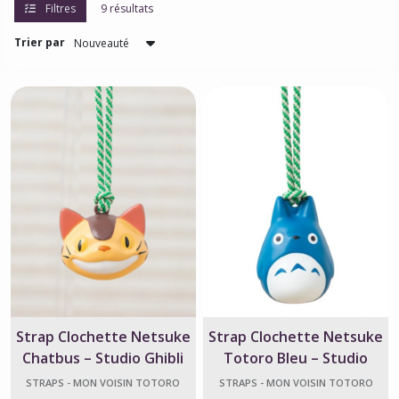
Filtres
9 résultats
Trier par
Broches
-
Mon
Voisin
Totoro
(5)
Charms
-
Mon
Voisin
Totoro
(3)
Pin's
-
Strap Clochette Netsuke
Strap Clochette Netsuke
Mon
Chatbus – Studio Ghibli
Totoro Bleu – Studio
Voisin
Totoro
Ghibli
STRAPS - MON VOISIN TOTORO
STRAPS - MON VOISIN TOTORO
(22)