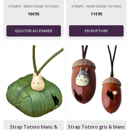
Voisin Totoro officiel
STRAPS - MON VOISIN TOTORO
STRAPS - MON VOISIN TOTORO
16
€
95
11
€
95
AJOUTER AU PANIER
Strap Totoro blanc &
Strap Totoro gris & blanc