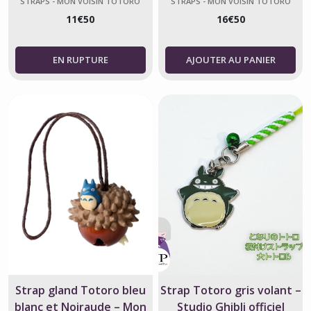
STRAPS - MON VOISIN TOTORO
STRAPS - MON VOISIN TOTORO
11
€
50
16
€
50
AJOUTER AU PANIER
Strap gland Totoro bleu
Strap Totoro gris volant –
blanc et Noiraude – Mon
Studio Ghibli officiel