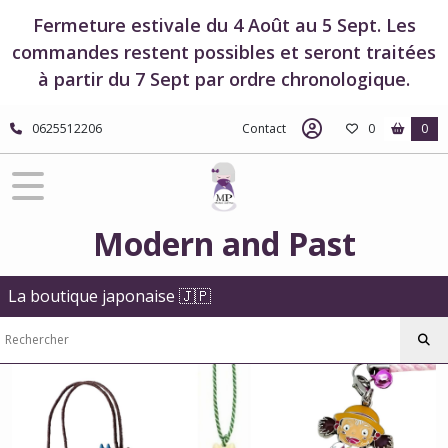
Fermer
Fermeture estivale du 4 Août au 5 Sept. Les
commandes restent possibles et seront traitées
à partir du 7 Sept par ordre chronologique.
FILTRES
Tous
0625512206
Contact
0
0
les
produits
Boutique
Studio
Ghibli
Modern and Past
Boutique
Mon
Voisin
La boutique japonaise 🇯🇵
Totoro
Bijoux
-
Mon
Voisin
Totoro