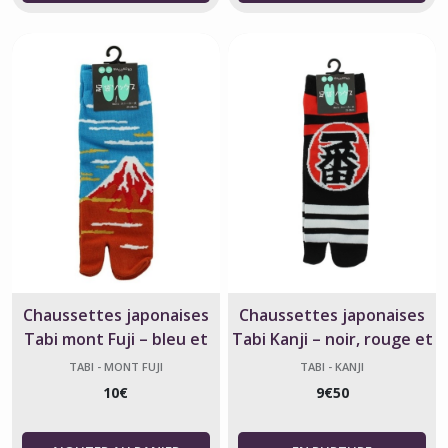
Chaussettes japonaises
Chaussettes japonaises
Tabi mont Fuji – bleu et
Tabi Kanji – noir, rouge et
rouge
blanc – fabriquées au
TABI - MONT FUJI
TABI - KANJI
Japon
10
€
9
€
50