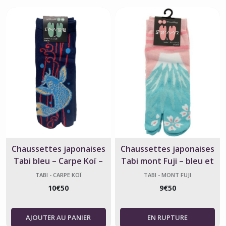
Chaussettes japonaises
Chaussettes japonaises
Tabi bleu – Carpe Koï –
Tabi mont Fuji – bleu et
Taille 39 à 44
rose – fabriqué au Japon
TABI - CARPE KOÏ
TABI - MONT FUJI
10
€
50
9
€
50
AJOUTER AU PANIER