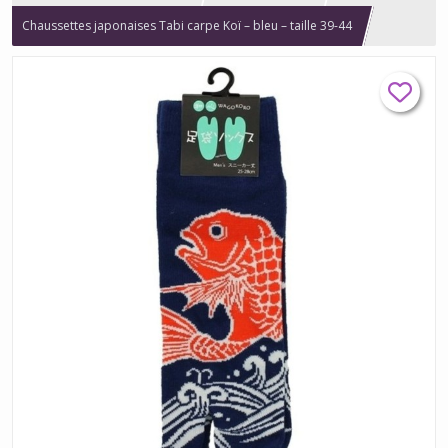
Chaussettes japonaises Tabi carpe Koï – bleu – taille 39-44