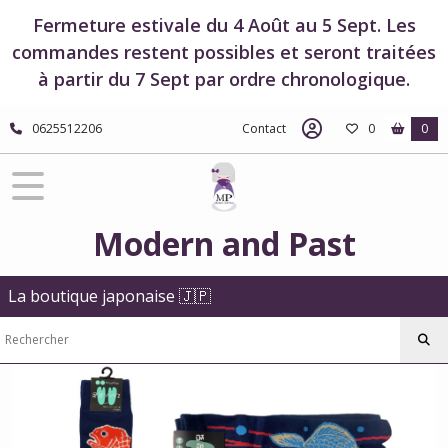
Fermer
Fermeture estivale du 4 Août au 5 Sept. Les
commandes restent possibles et seront traitées
à partir du 7 Sept par ordre chronologique.
FILTRES
Tous
0625512206
Contact
0
0
les
produits
Vêtements
japonais
et
Modern and Past
accessoires
Chaussettes
japonaises
La boutique japonaise 🇯🇵
-
Tabi
Tabi
-
Maneki
Neko