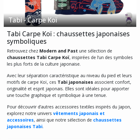
(2)
Tabi - Carpe Koï
Tabi
-
Geisha
Tabi Carpe Koï : chaussettes japonaises
et
symboliques
Maiko
(4)
Retrouvez chez
Modern and Past
une sélection de
chaussettes Tabi Carpe Koï
, inspirées de l’un des symboles
les plus forts de la culture japonaise.
Tabi
-
Avec leur séparation caractéristique au niveau du pied et leurs
Carpe
motifs de carpe Koï, ces
Tabi japonaises
associent confort,
Koï
originalité et esprit japonais. Elles sont idéales pour apporter
(2)
une touche graphique et symbolique à une tenue.
Pour découvrir d’autres accessoires textiles inspirés du Japon,
Tabi
explorez notre univers
vêtements japonais et
-
accessoires
, ainsi que notre sélection de
chaussettes
Mont
Fuji
japonaises Tabi
.
(4)