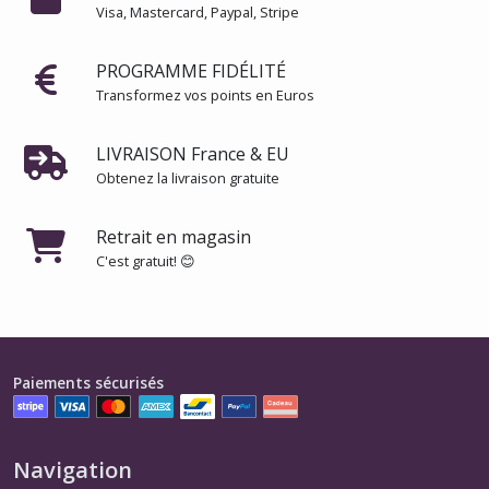
-
Visa, Mastercard, Paypal, Stripe
Tonneau
(1)
PROGRAMME FIDÉLITÉ
Transformez vos points en Euros
Tabi
-
Grues
LIVRAISON France & EU
(1)
Obtenez la livraison gratuite
Tabi
Retrait en magasin
-
C'est gratuit! 😊
Hokusaï
(1)
Tabi
Raijin
Paiements sécurisés
(1)
Tabi
Navigation
-