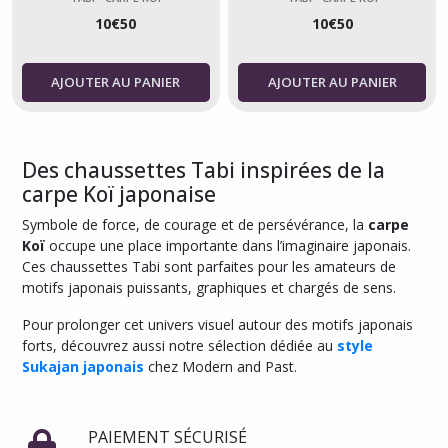
10
€
50
10
€
50
Tabi
-
AJOUTER AU PANIER
AJOUTER AU PANIER
Monochrome
(1)
Des chaussettes Tabi inspirées de la
Tabi
-
carpe Koï japonaise
Raiden
Symbole de force, de courage et de persévérance, la
carpe
(1)
Koï
occupe une place importante dans l’imaginaire japonais.
Ces chaussettes Tabi sont parfaites pour les amateurs de
Tabi
motifs japonais puissants, graphiques et chargés de sens.
-
Chien
Pour prolonger cet univers visuel autour des motifs japonais
Shiba
forts, découvrez aussi notre sélection dédiée au
style
Inu
Sukajan japonais
chez Modern and Past.
(2)
Tabi
PAIEMENT SÉCURISÉ