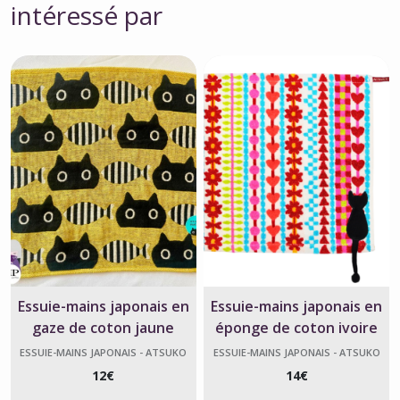
intéressé par
Essuie-mains japonais en
Essuie-mains japonais en
gaze de coton jaune
éponge de coton ivoire
poisson et chat – Atsuko
chat heart book – Atsuko
ESSUIE-MAINS JAPONAIS - ATSUKO
ESSUIE-MAINS JAPONAIS - ATSUKO
MATANO
MATANO
Matano
Matano
12
€
14
€