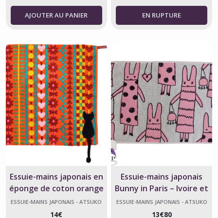
AJOUTER AU PANIER
Essuie-mains japonais en
Essuie-mains japonais
éponge de coton orange
Bunny in Paris – Ivoire et
chat heart book – Atsuko
Rose – Atsuko Matano
ESSUIE-MAINS JAPONAIS - ATSUKO
ESSUIE-MAINS JAPONAIS - ATSUKO
MATANO
MATANO
Matano
14
€
13
€
80