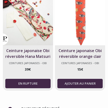
Ceinture japonaise Obi
Ceinture japonaise Obi
réversible Hana Matsuri
réversible orange clair
blanc en coton
chat Neko
CEINTURES JAPONAISES - OBI
CEINTURES JAPONAISES - OBI
39
€
15
€
AJOUTER AU PANIER