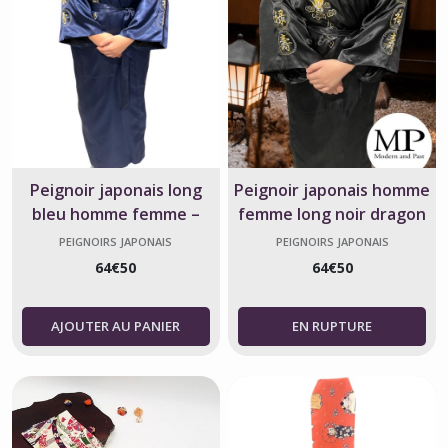
Peignoir japonais long
Peignoir japonais homme
bleu homme femme –
femme long noir dragon
dragon brodé
brodé
PEIGNOIRS JAPONAIS
PEIGNOIRS JAPONAIS
64
€
50
64
€
50
AJOUTER AU PANIER