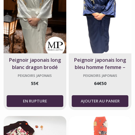
Peignoir japonais long
Peignoir japonais long
blanc dragon brodé
bleu homme femme –
dragon brodé
PEIGNOIRS JAPONAIS
PEIGNOIRS JAPONAIS
55
€
64
€
50
AJOUTER AU PANIER