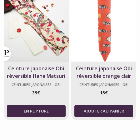
Ceinture japonaise Obi
Ceinture japonaise Obi
réversible Hana Matsuri
réversible orange clair
blanc en coton
chat Neko
CEINTURES JAPONAISES - OBI
CEINTURES JAPONAISES - OBI
39
€
15
€
AJOUTER AU PANIER