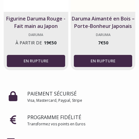
Figurine Daruma Rouge -
Daruma Aimanté en Bois –
Fait main au Japon
Porte-Bonheur Japonais
Authentique - Fait main
DARUMA
DARUMA
au Japon
À PARTIR DE
19
€
50
7
€
50
PAIEMENT SÉCURISÉ
Visa, Mastercard, Paypal, Stripe
PROGRAMME FIDÉLITÉ
Transformez vos points en Euros