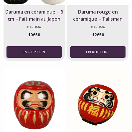
Daruma en céramique – 6
Daruma rouge en
cm – Fait main au Japon
céramique – Talisman
porte-bonheur japonais
DARUMA
DARUMA
10
€
50
12
€
50